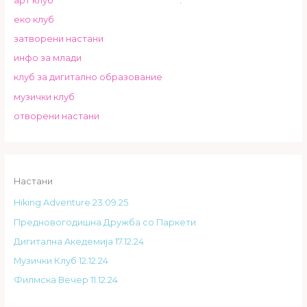
арт клуб
.
еко клуб
затворени настани
инфо за млади
клуб за дигитално образование
музички клуб
отворени настани
Настани
Hiking Adventure 23.09.25
Предновогодишна Дружба со Паркети
Дигитална Акедемија 17.12.24
Музички Клуб 12.12.24
Филмска Вечер 11.12.24