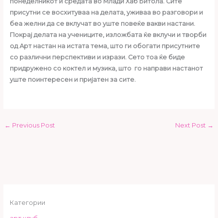
понеделникот и средата во Млади Хаб Битола. Сите
присутни се восхитуваа на делата, уживаа во разговори и
беа желни да се вклучат во уште повеќе вакви настани.
Покрај делата на учениците, изложбата ќе вклучи и творби
од Арт настан на истата тема, што ги обогати присутните
со различни перспективи и изрази. Сето тоа ќе биде
придружено со коктел и музика, што го направи настанот
уште поинтересен и пријатен за сите.
←
Previous Post
Next Post
→
Категории