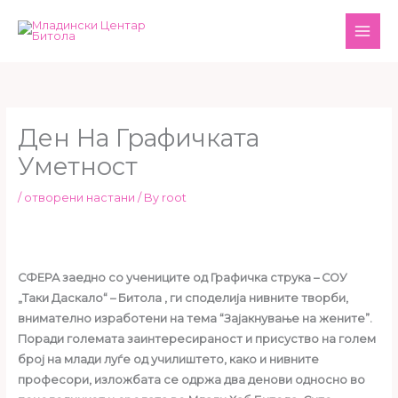
Skip
MAI
to
ME
content
Ден На Графичката
Уметност
/
отворени настани
/ By
root
СФЕРА заедно со учениците од Графичка струка – СОУ
„Таки Даскало“ – Битола , ги споделија нивните творби,
внимателно изработени на тема “Зајакнување на жените”.
Поради големата заинтересираност и присуство на голем
број на млади луѓе од училиштето, како и нивните
професори, изложбата се одржа два денови односно во