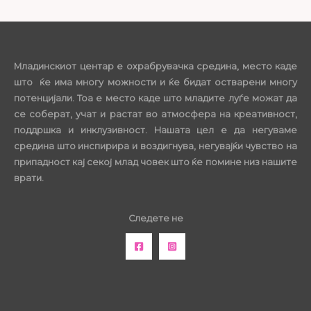
Младинскиот центар е охрабрувачка средина, место каде
што ќе има многу можности и ќе бидат остварени многу
потенцијали. Тоа е место каде што младите луѓе можат да
се соберат, учат и растат во атмосфера на креативност,
поддршка и инклузивност. Нашата цел е да негуваме
средина што инспирира и воздигнува, негувајќи чувство на
припадност кај секој млад човек што ќе помине низ нашите
врати.
Следете не