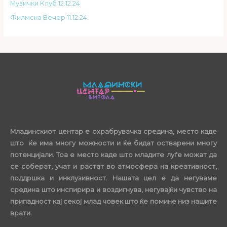
Музички Клуб 12.12.24
Филмска Вечер 11.12.24
Младинскиот центар е охрабрувачка средина, место каде
што ќе има многу можности и ќе бидат остварени многу
потенцијали. Тоа е место каде што младите луѓе можат да
се соберат, учат и растат во атмосфера на креативност,
поддршка и инклузивност. Нашата цел е да негуваме
средина што инспирира и воздигнува, негувајќи чувство на
припадност кај секој млад човек што ќе помине низ нашите
врати.