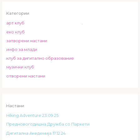
Категории
арт клуб
.
еко клуб
затворени настани
инфо за млади
клуб за дигитално образование
музички клуб
отворени настани
Настани
Hiking Adventure 23.09.25
Предновогодишна Дружба со Паркети
Дигитална Акедемија 17.12.24