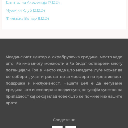
Дигитална Акедемија 17.12.24
Музички Клуб 12.12.24
Филмска Вечер 11.12.24
Младинскиот центар е охрабрувачка средина, место каде
што ќе има многу можности и ќе бидат остварени многу
потенцијали. Тоа е место каде што младите луѓе можат да
се соберат, учат и растат во атмосфера на креативност,
поддршка и инклузивност. Нашата цел е да негуваме
средина што инспирира и воздигнува, негувајќи чувство на
припадност кај секој млад човек што ќе помине низ нашите
врати.
Следете не