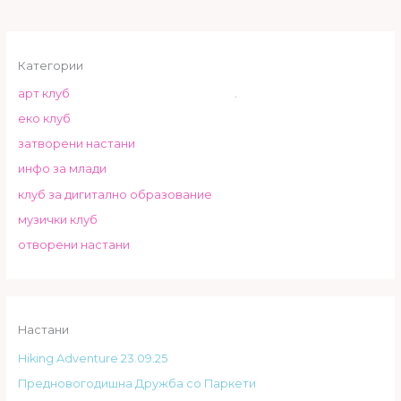
Категории
арт клуб
.
еко клуб
затворени настани
инфо за млади
клуб за дигитално образование
музички клуб
отворени настани
Настани
Hiking Adventure 23.09.25
Предновогодишна Дружба со Паркети