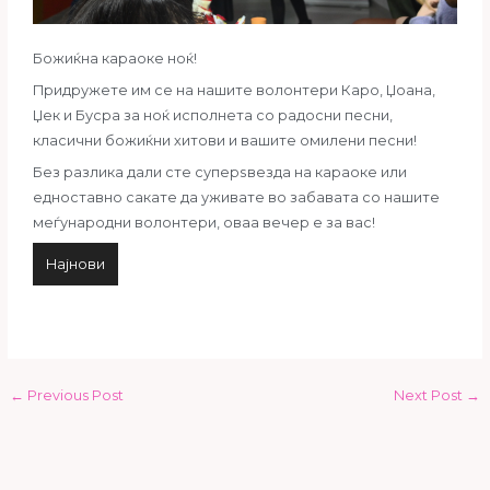
Божиќна караоке ноќ!
Придружете им се на нашите волонтери Каро, Џоана,
Џек и Бусра за ноќ исполнета со радосни песни,
класични божиќни хитови и вашите омилени песни!
Без разлика дали сте суперѕвезда на караоке или
едноставно сакате да уживате во забавата со нашите
меѓународни волонтери, оваа вечер е за вас!
Најнови
←
Previous Post
Next Post
→