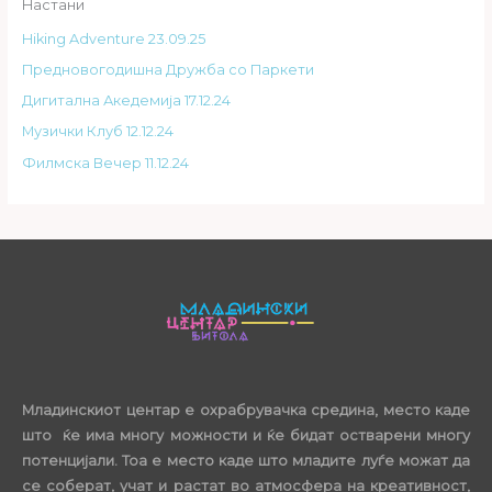
Настани
Hiking Adventure 23.09.25
Предновогодишна Дружба со Паркети
Дигитална Акедемија 17.12.24
Музички Клуб 12.12.24
Филмска Вечер 11.12.24
Младинскиот центар е охрабрувачка средина, место каде
што ќе има многу можности и ќе бидат остварени многу
потенцијали. Тоа е место каде што младите луѓе можат да
се соберат, учат и растат во атмосфера на креативност,