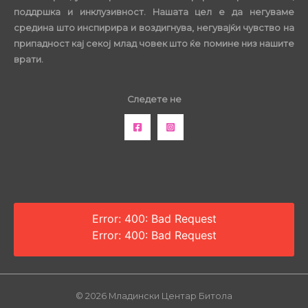
поддршка и инклузивност. Нашата цел е да негуваме
средина што инспирира и воздигнува, негувајќи чувство на
припадност кај секој млад човек што ќе помине низ нашите
врати.
Следете не
Error: 400: Bad Request
Error: 400: Bad Request
© 2026 Младински Центар Битола