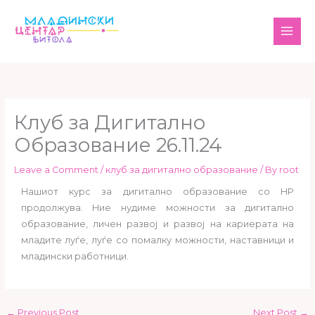
Skip
MAI
to
ME
content
Клуб за Дигитално
Образование 26.11.24
Leave a Comment
/
клуб за дигитално образование
/ By
root
Нашиот курс за дигитално образование со HP
продолжува. Ние нудиме можности за дигитално
образование, личен развој и развој на кариерата на
младите луѓе, луѓе со помалку можности, наставници и
младински работници.
←
Previous Post
Next Post
→