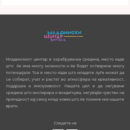
Младинскиот центар е охрабрувачка средина, место каде
што ќе има многу можности и ќе бидат остварени многу
потенцијали. Тоа е место каде што младите луѓе можат да
се соберат, учат и растат во атмосфера на креативност,
поддршка и инклузивност. Нашата цел е да негуваме
средина што инспирира и воздигнува, негувајќи чувство на
припадност кај секој млад човек што ќе помине низ нашите
врати.
Следете не