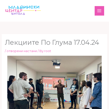
Skip
MAI
to
ME
content
Лекциите По Глума 17.04.24
/
отворени настани
/ By
root