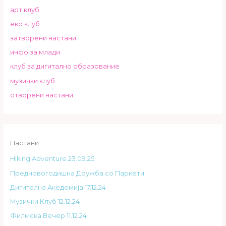
арт клуб
.
еко клуб
затворени настани
инфо за млади
клуб за дигитално образование
музички клуб
отворени настани
Настани
Hiking Adventure 23.09.25
Предновогодишна Дружба со Паркети
Дигитална Акедемија 17.12.24
Музички Клуб 12.12.24
Филмска Вечер 11.12.24