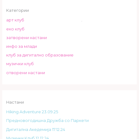
Категории
арт клуб
.
еко клуб
затворени настани
инфо за млади
клуб за дигитално образование
музички клуб
отворени настани
Настани
Hiking Adventure 23.09.25
Предновогодишна Дружба со Паркети
Дигитална Акедемија 17.12.24
Музички Клуб 12.12.24