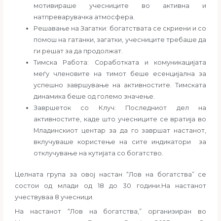
мотивираше учесниците во активна и
натпреварувачка атмосфера.
Решавање на Загатки: богатствата се скриени и со
помош на гатанки, загатки, учесниците требаше да
ги решат за да продолжат.
Тимска Работа: Соработката и комуникацијата
меѓу членовите на тимот беше есенцијална за
успешно завршување на активностите. Тимската
динамика беше од големо значење.
Завршеток со Клуч: Последниот дел на
активностите, каде што учесниците се вратија во
Младинскиот центар за да го завршат настанот,
вклучуваше користење на сите индикатори за
отклучување на кутијата со богатство.
Целната група за овој настан “Лов на богатства” се
состои од млади од 18 до 30 години.На настанот
учествуваа 8 учесници.
На настанот “Лов на богатства,” организиран во