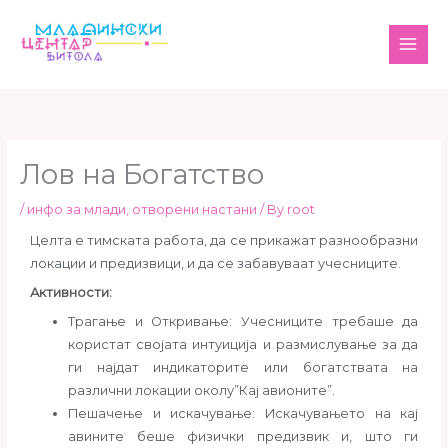
Skip
MAI
to
ME
content
Лов на Богатство
/
инфо за млади
,
отворени настани
/ By
root
Целта е тимската работа, да се прикажат разнообразни
локации и предизвици, и да се забавуваат учесниците.
Активности:
Трагање и Откривање: Учесниците требаше да
користат својата интуиција и размислување за да
ги најдат индикаторите или богатствата на
различни локации околу”Кај авионите”.
Пешачење и искачување: Искачувањето на кај
авините беше физички предизвик и, што ги