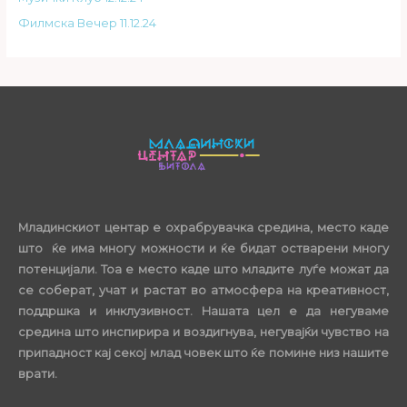
Филмска Вечер 11.12.24
Младинскиот центар е охрабрувачка средина, место каде
што ќе има многу можности и ќе бидат остварени многу
потенцијали. Тоа е место каде што младите луѓе можат да
се соберат, учат и растат во атмосфера на креативност,
поддршка и инклузивност. Нашата цел е да негуваме
средина што инспирира и воздигнува, негувајќи чувство на
припадност кај секој млад човек што ќе помине низ нашите
врати.