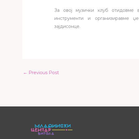
За овој музички клуб отидовме 
инструменти и организиравме џе
зајдисонце.
←
Previous Post