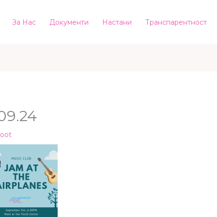
За Нас
Документи
Настани
Транспарентност
09.24
root