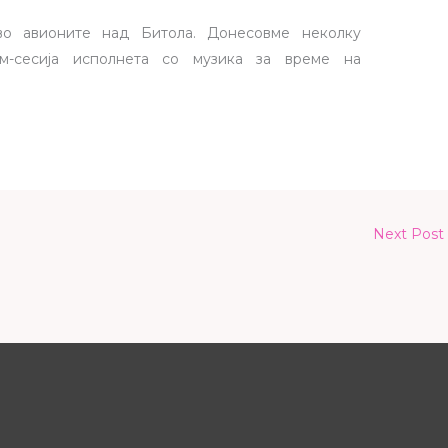
во авионите над Битола. Донесовме неколку
м-сесија исполнета со музика за време на
Next Post