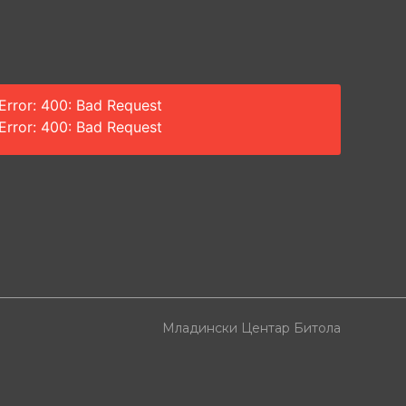
Error: 400: Bad Request
Error: 400: Bad Request
Младински Центар Битола