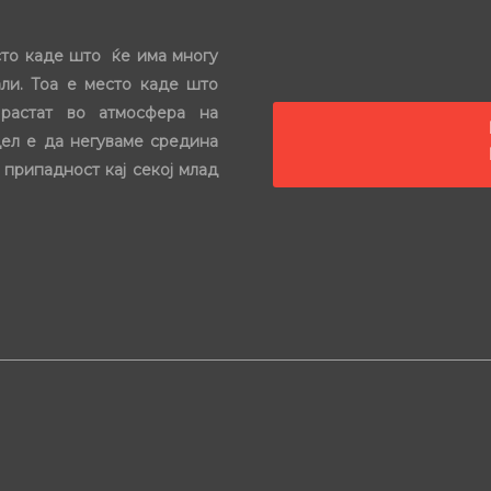
сто каде што ќе има многу
ли. Тоа е место каде што
растат во атмосфера на
цел е да негуваме средина
 припадност кај секој млад