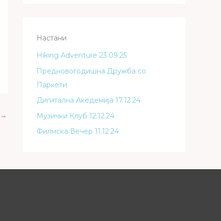
Настани
Hiking Adventure 23.09.25
Предновогодишна Дружба со
Паркети
Дигитална Акедемија 17.12.24
→
Музички Клуб 12.12.24
Филмска Вечер 11.12.24