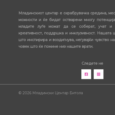
Младинскиот центар е охрабрувачка средина, ме
можности и ќе бидат остварени многу потенција
младите луѓе можат да се соберат, учат и 
креативност, поддршка и инклузивност. Нашата 
што инспирира и воздигнува, негувајќи чувство на
човек што ќе помине низ нашите врати.
Следете не
© 2026 Младински Центар Битола