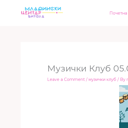
Skip
to
Почетна
content
Музички Клуб 05.
Leave a Comment
/
музички клуб
/ By