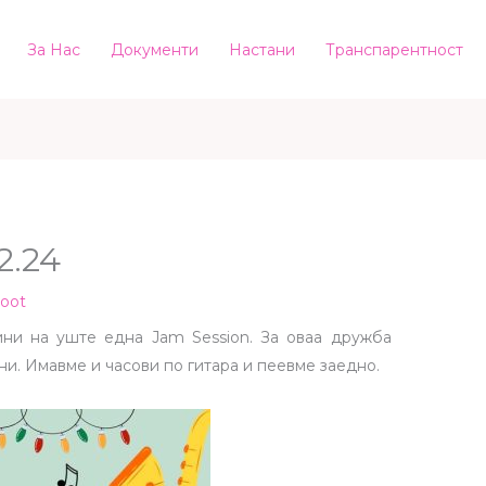
За Нас
Документи
Настани
Транспарентност
2.24
root
ини на уште една Jam Session. За оваа дружба
и. Имавме и часови по гитара и пеевме заедно.