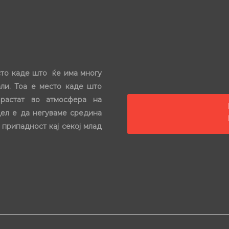
сто каде што ќе има многу
ли. Тоа е место каде што
растат во атмосфера на
цел е да негуваме средина
 припадност кај секој млад