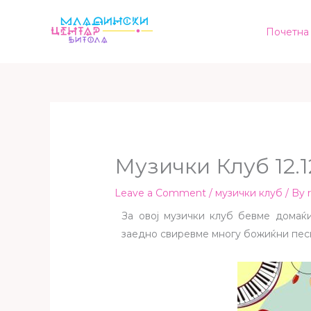
Skip
to
Почетна
content
Музички Клуб 12.1
Leave a Comment
/
музички клуб
/ By
За овој музички клуб бевме домаќ
заедно свиревме многу божиќни песн