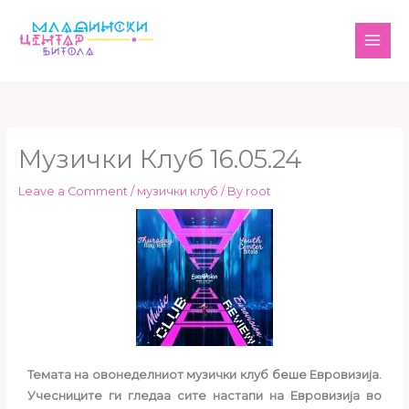
Skip
MAI
to
ME
content
Музички Клуб 16.05.24
Leave a Comment
/
музички клуб
/ By
root
Темата на овонеделниот музички клуб беше Евровизија.
Учесниците ги гледаа сите настапи на Евровизија во