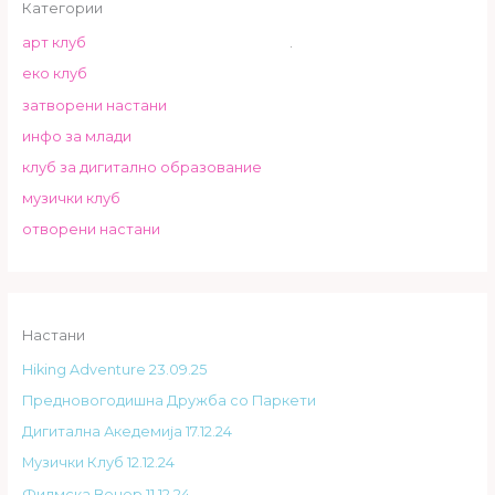
Категории
арт клуб
.
еко клуб
затворени настани
инфо за млади
клуб за дигитално образование
музички клуб
отворени настани
Настани
Hiking Adventure 23.09.25
Предновогодишна Дружба со Паркети
Дигитална Акедемија 17.12.24
Музички Клуб 12.12.24
Филмска Вечер 11.12.24