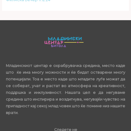
Младинскиот центар е охрабрувачка средина, место каде
што ќе има многу можности и ќе бидат остварени многу
потенцијали. Тоа е место каде што младите луѓе можат да
се соберат, учат и растат во атмосфера на креативност,
поддршка и инклузивност. Нашата цел е да негуваме
средина што инспирира и воздигнува, негувајќи чувство на
припадност кај секој млад човек што ќе помине низ нашите
врати.
Следете не