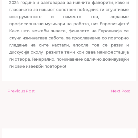
2024 година и разговараа за нивните фаворити, како и
гласањето за нашиот сопствен победник. ги спуштивме
инструментите и наместо тоа, гледавме
професионални музичари на работа, низ Евровизијата!
Како што можеби знаете, финалето на Евровизија се
случи изминатава сабота, па прославивме со повторно
гледање на сите настапи, апосле тоа се разви и
дискусија околу разните теми кои оваа манифестација
ги отвора. Генерално, поминавнме одлично доживувајќи
ги овие изведби повторно!
←
Previous Post
Next Post
→