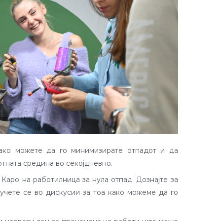
ако можете да го минимизирате отпадот и да
отната средина во секојдневно.
Каро на работилница за нула отпад.
Дознајте за
учете се во дискусии за тоа како можеме да го