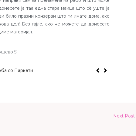
и направи сам за пренамена на работи што може
донесете ја таа една стара маица што сè уште ја
кви било празни конзерви што ги имате дома, ако
ова цел! Без гајле, ако не можете да донесете
диме материјал.
шево 5).
Дигитална 
Next Post