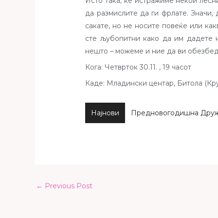
Исто така, ќе истражиме некои лесн
да размислите да ги фрлате. Значи, 
сакате, но не носите повеќе или ка
сте љубопитни како да им дадете н
нешто – можеме и ние да ви обезбе
Кога: Четврток 30.11. , 19 часот
Каде: Младински центар, Битола (Кру
Најнови
←
Previous Post