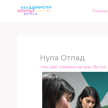
Skip
to
Почетна
content
Нула Отпад
/
еко клуб
,
отворени настани
/ By
root