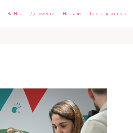
За Нас
Документи
Настани
Транспарентност