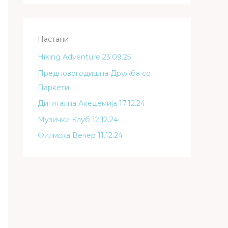
Настани
Hiking Adventure 23.09.25
Предновогодишна Дружба со
Паркети
Дигитална Акедемија 17.12.24
Музички Клуб 12.12.24
Филмска Вечер 11.12.24