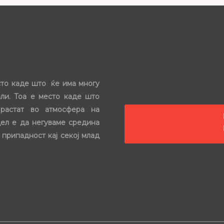
сто каде што ќе има многу
ли. Тоа е место каде што
растат во атмосфера на
цел е да негуваме средина
 припадност кај секој млад