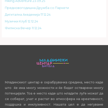
Hiking Adventure 23.09.25
Предновогодишна Дружба со Паркети
Дигитална Акедемија 17.12.24
Музички Клуб 12.12.24
Филмска Вечер 11.12.24
Младинскиот центар е охрабрувачка средина, место каде
што ќе има многу можности и ќе бидат остварени многу
потенцијали. Тоа е место каде што младите луѓе можат да
се соберат, учат и растат во атмосфера на креативност,
поддршка и инклузивност. Нашата цел е да негуваме