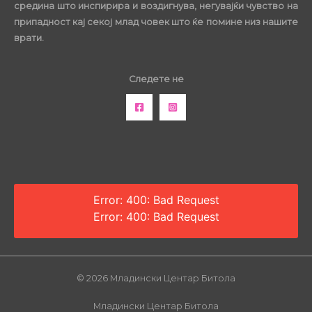
средина што инспирира и воздигнува, негувајќи чувство на
припадност кај секој млад човек што ќе помине низ нашите
врати.
Следете не
Error: 400: Bad Request
Error: 400: Bad Request
© 2026 Младински Центар Битола
Младински Центар Битола