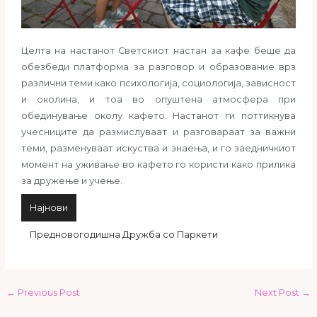
Целта на настанот Светскиот настан за кафе беше да
обезбеди платформа за разговор и образование врз
различни теми како психологија, социологија, зависност
и околина, и тоа во опуштена атмосфера при
обединување околу кафето. Настанот ги поттикнува
учесниците да размислуваат и разговараат за важни
теми, разменуваат искуства и знаења, и го заедничкиот
момент на уживање во кафето го користи како прилика
за дружење и учење.
Најнови
Предновогодишна Дружба со Паркети
←
Previous Post
Next Post
→