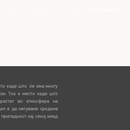
За Нас
Документи
Настани
Транспарентност
сто каде што ќе има многу
ли. Тоа е место каде што
растат во атмосфера на
цел е да негуваме средина
 припадност кај секој млад