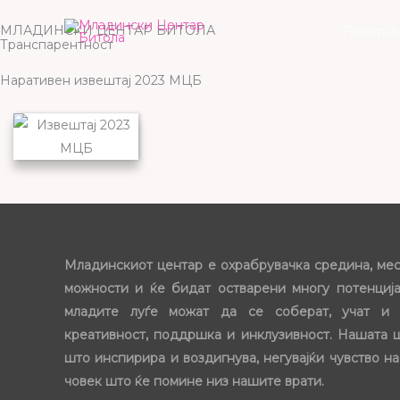
Skip
МЛАДИНСКИ ЦЕНТАР БИТОЛА
Почетна
to
Транспарентност
content
Наративен извештај 2023 МЦБ
Младинскиот центар е охрабрувачка средина, ме
можности и ќе бидат остварени многу потенција
младите луѓе можат да се соберат, учат и 
креативност, поддршка и инклузивност. Нашата 
што инспирира и воздигнува, негувајќи чувство на
човек што ќе помине низ нашите врати.