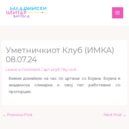
Skip
MAI
to
ME
content
Уметничкиот Клуб (ИМКА)
08.07.24
Leave a Comment
/
арт клуб
/ By
root
Бевме домаќини на час по цртање со Бојана. Бојана е
академска сликарка и овој пат работевме со
пропорции.
←
Previous Post
Next Post
→