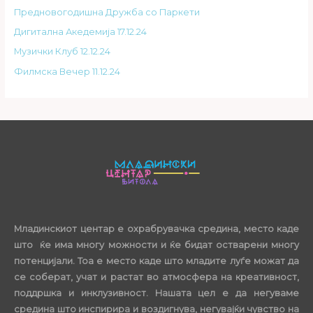
Предновогодишна Дружба со Паркети
Дигитална Акедемија 17.12.24
Музички Клуб 12.12.24
Филмска Вечер 11.12.24
Младинскиот центар е охрабрувачка средина, место каде
што ќе има многу можности и ќе бидат остварени многу
потенцијали. Тоа е место каде што младите луѓе можат да
се соберат, учат и растат во атмосфера на креативност,
поддршка и инклузивност. Нашата цел е да негуваме
средина што инспирира и воздигнува, негувајќи чувство на