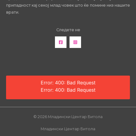
припадност кај секој млад човек што ќе помине низ нашите
врати.
Следете не
Error: 400: Bad Request
Error: 400: Bad Request
© 2026 Младински Центар Битола
Младински Центар Битола