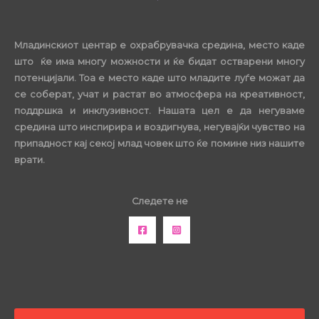
Младинскиот центар е охрабрувачка средина, место каде
што ќе има многу можности и ќе бидат остварени многу
потенцијали. Тоа е место каде што младите луѓе можат да
се соберат, учат и растат во атмосфера на креативност,
поддршка и инклузивност. Нашата цел е да негуваме
средина што инспирира и воздигнува, негувајќи чувство на
припадност кај секој млад човек што ќе помине низ нашите
врати.
Следете не