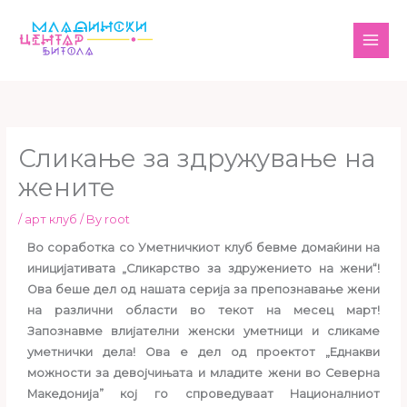
Skip
MAI
to
ME
content
Сликање за здружување на
жените
/
арт клуб
/ By
root
Во соработка со Уметничкиот клуб бевме домаќини на
иницијативата „Сликарство за здружението на жени“!
Ова беше дел од нашата серија за препознавање жени
на различни области во текот на месец март!
Запознавме влијателни женски уметници и сликаме
уметнички дела! Ова е дел од проектот „Еднакви
можности за девојчињата и младите жени во Северна
Македонија” кој го спроведуваат Националниот