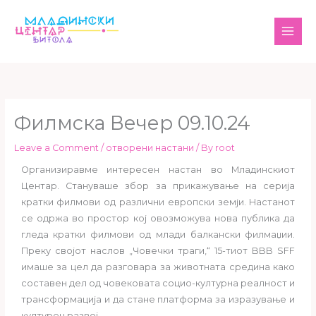
Skip
MAI
to
ME
content
Филмска Вечер 09.10.24
Leave a Comment
/
отворени настани
/ By
root
Организиравме интересен настан во Младинскиот
Центар. Стануваше збор за прикажување на серија
кратки филмови од различни европски земји. Настанот
се одржа во простор кој овозможува нова публика да
гледа кратки филмови од млади балкански филмаџии.
Преку својот наслов „Човечки траги,“ 15-тиот BBB SFF
имаше за цел да разговара за животната средина како
составен дел од човековата социо-културна реалност и
трансформација и да стане платформа за изразување и
културен развој.