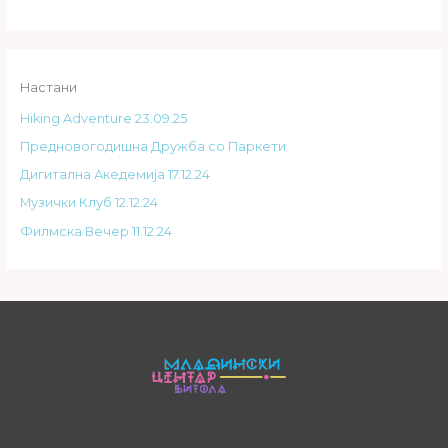
Настани
Hiking Adventure 23.09.25
Предновогодишна Дружба со Паркети
Дигитална Акедемија 17.12.24
Музички Клуб 12.12.24
Филмска Вечер 11.12.24