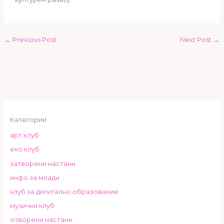
←
Previous Post
Next Post
→
Категории
арт клуб
.
еко клуб
затворени настани
инфо за млади
клуб за дигитално образование
музички клуб
отворени настани