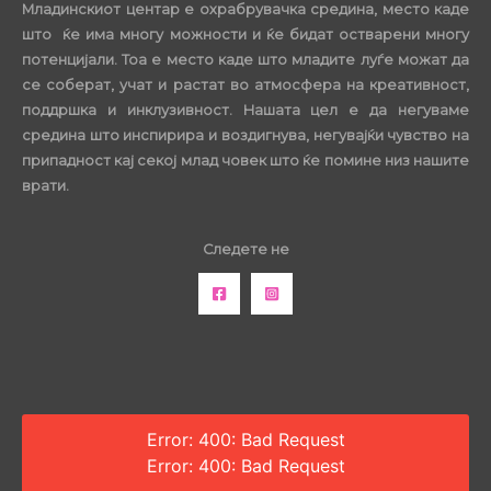
Младинскиот центар е охрабрувачка средина, место каде
што ќе има многу можности и ќе бидат остварени многу
потенцијали. Тоа е место каде што младите луѓе можат да
се соберат, учат и растат во атмосфера на креативност,
поддршка и инклузивност. Нашата цел е да негуваме
средина што инспирира и воздигнува, негувајќи чувство на
припадност кај секој млад човек што ќе помине низ нашите
врати.
Следете не
Error: 400: Bad Request
Error: 400: Bad Request