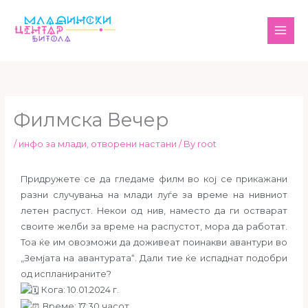
Skip
MAI
to
ME
content
Филмска Вечер
/
инфо за млади
,
отворени настани
/ By
root
Придружете се да гледаме филм во кој се прикажани
разни случувања на млади луѓе за време на нивниот
летен распуст. Некои од нив, наместо да ги остварат
своите желби за време на распустот, мора да работат.
Тоа ќе им овозможи да доживеат поинакви авантури во
„Земјата на авантурата“. Дали тие ќе испаднат подобри
од испланираните?
Кога: 10.01.2024 г.
Време: 17:30 часот