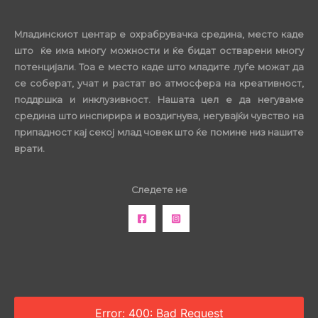
Младинскиот центар е охрабрувачка средина, место каде
што ќе има многу можности и ќе бидат остварени многу
потенцијали. Тоа е место каде што младите луѓе можат да
се соберат, учат и растат во атмосфера на креативност,
поддршка и инклузивност. Нашата цел е да негуваме
средина што инспирира и воздигнува, негувајќи чувство на
припадност кај секој млад човек што ќе помине низ нашите
врати.
Следете не
Error: 400: Bad Request