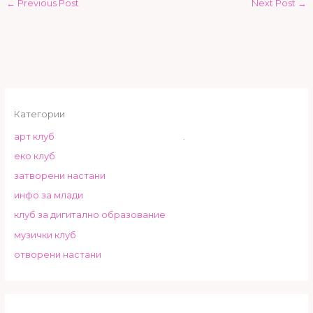
←
Previous Post
Next Post
→
Категории
арт клуб
.
еко клуб
затворени настани
инфо за млади
клуб за дигитално образование
музички клуб
отворени настани