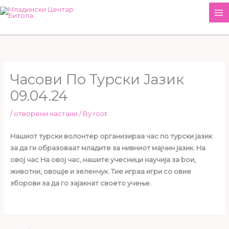
Skip
MA
to
M
content
Часови По Турски Јазик
09.04.24
/
отворени настани
/ By
root
Нашиот турски волонтер организираа час по турски јазик
за да ги образоваат младите за нивниот мајчин јазик. На
овој час На овој час, нашите учесници научија за bои,
животни, овошје и зеленчук. Тие играа игри со овие
зборови за да го зајакнат своето учење.