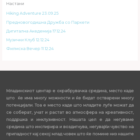
Настани
Hiking Adventure 23.09.25
Предновогодишна Дружба со Паркети
Дигитална Акедемија 17.12.24
Музички Клуб 12.12.24
Филмска Вечер 11.12.24
Младинскиот центар е охрабрувачка средина, место каде
што ќе има многу можности и ќе бидат остварени многу
потенцијали. Тоа е место каде што младите луѓе можат да
се соберат, учат и растат во атмосфера на креативност,
поддршка и инклузивност. Нашата цел е да негуваме
средина што инспирира и воздигнува, негувајќи чувство на
припадност кај секој млад човек што ќе помине низ нашите