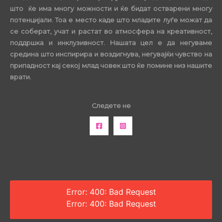
што ќе има многу можности и ќе бидат остварени многу
потенцијали. Тоа е место каде што младите луѓе можат да
се соберат, учат и растат во атмосфера на креативност,
поддршка и инклузивност. Нашата цел е да негуваме
средина што инспирира и воздигнува, негувајќи чувство на
припадност кај секој млад човек што ќе помине низ нашите
врати.
Следете не
Error: 400: Bad Request
Error: 400: Bad Request