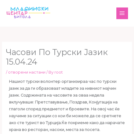
Skip
MAI
to
ME
content
Часови По Турски Јазик
15.04.24
/
отворени настани
/ By
root
Нашиот турски волонтер организираа час по турски
јазик за да ги образоваат младите за нивниот мајчин
јазик. Содржината на часовите за оваа недела
вклучуваше: Претставување, Поздрав, Конјугација на
глаголи според предметот и броевите. На овој час ќе
научиме за ситуации со кои би можеле да се сретнете
ако сте турист во Турција.Ќе покриеме како да нарачате
храна во ресторан, насоки, места за посета.