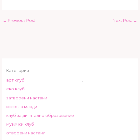
←
Previous Post
Next Post
→
Категории
арт клуб
.
еко клуб
затворени настани
инфо за млади
клуб за дигитално образование
музички клуб
отворени настани