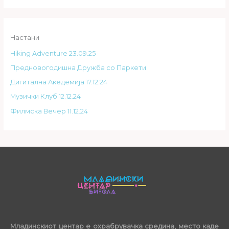
Настани
Hiking Adventure 23.09.25
Предновогодишна Дружба со Паркети
Дигитална Акедемија 17.12.24
Музички Клуб 12.12.24
Филмска Вечер 11.12.24
Младинскиот центар е охрабрувачка средина, место каде