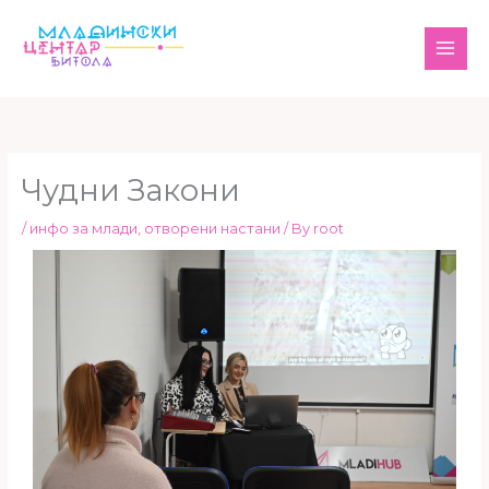
Skip
MAI
to
ME
content
Чудни Закони
/
инфо за млади
,
отворени настани
/ By
root