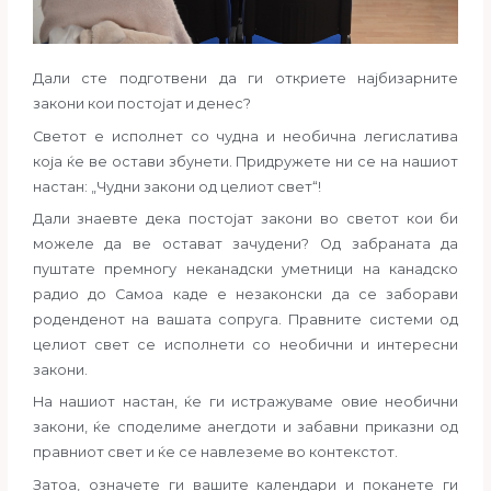
Дали сте подготвени да ги откриете најбизарните
закони кои постојат и денес?
Светот е исполнет со чудна и необична легислатива
која ќе ве остави збунети.
Придружете ни се на нашиот
настан: „Чудни закони од целиот свет“!
Дали знаевте дека постојат закони во светот кои би
можеле да ве остават зачудени? Од забраната да
пуштате премногу неканадски уметници на канадско
радио до Самоа каде е незаконски да се заборави
роденденот на вашата сопруга. Правните системи од
целиот свет се исполнети со необични и интересни
закони.
На нашиот настан, ќе ги истражуваме овие необични
закони, ќе споделиме анегдоти и забавни приказни од
правниот свет и ќе се навлеземе во контекстот.
Затоа, означете ги вашите календари и поканете ги