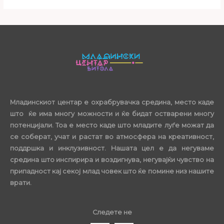
Младинскиот центар е охрабрувачка средина, место каде
што ќе има многу можности и ќе бидат остварени многу
потенцијали. Тоа е место каде што младите луѓе можат да
се соберат, учат и растат во атмосфера на креативност,
поддршка и инклузивност. Нашата цел е да негуваме
средина што инспирира и воздигнува, негувајќи чувство на
припадност кај секој млад човек што ќе помине низ нашите
врати.
Следете не