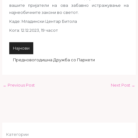
вашите пријатели на ова забавно истражување на
најнеобичните закони во светот.
Каде: Младински Центар Битола
Кога: 12.12.2023, 19 часот
Најнови
Д
←
Previous Post
Next Post
→
Категории