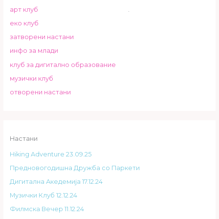
арт клуб
.
еко клуб
затворени настани
инфо за млади
клуб за дигитално образование
музички клуб
отворени настани
Настани
Hiking Adventure 23.09.25
Предновогодишна Дружба со Паркети
Дигитална Акедемија 17.12.24
Музички Клуб 12.12.24
Филмска Вечер 11.12.24