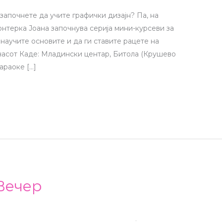
започнете да учите графички дизајн? Па, на
онтерка Јоана започнува серија мини-курсеви за
 научите основите и да ги ставите рацете на
9 часот Каде: Младински центар, Битола (Крушево
араоке […]
Вечер