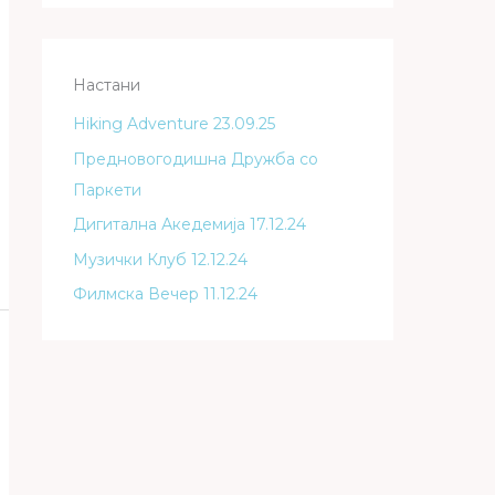
Настани
Hiking Adventure 23.09.25
Предновогодишна Дружба со
Паркети
Дигитална Акедемија 17.12.24
Музички Клуб 12.12.24
Филмска Вечер 11.12.24