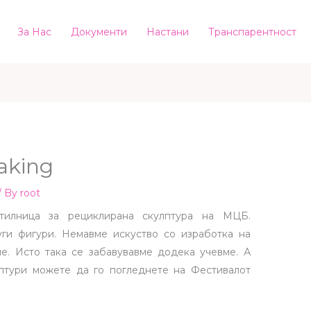
За Нас
Документи
Настани
Транспарентност
aking
/ By
root
тилница за рециклирана скулптура на МЦБ.
и фигури. Немавме искуство со изработка на
ме. Исто така се забавувавме додека учевме. А
птури можете да го погледнете на Фестивалот