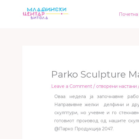
Skip
to
Почетна
content
Parko Sculpture M
Leave a Comment
/
отворени настани
Оваа недела ја започнавме рабо
Направивме желки делфини и друг
скулптури, но учевме и го стекнав
готовиот производ од нашите скул
@Парко Продукција 2047.