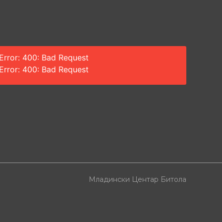
Error: 400: Bad Request
Error: 400: Bad Request
Младински Центар Битола