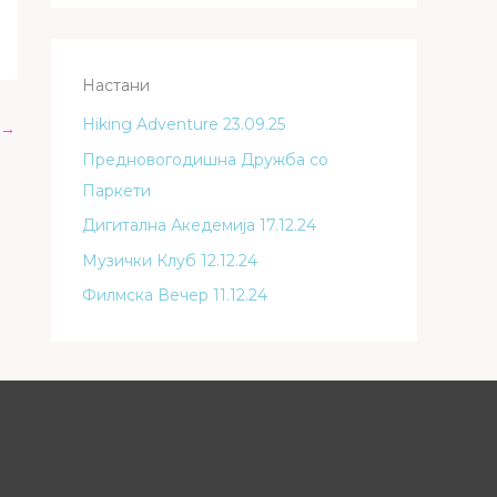
Настани
Hiking Adventure 23.09.25
→
Предновогодишна Дружба со
Паркети
Дигитална Акедемија 17.12.24
Музички Клуб 12.12.24
Филмска Вечер 11.12.24