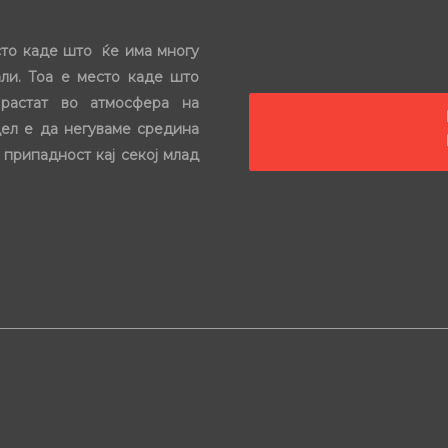
сто каде што ќе има многу
ли. Тоа е место каде што
растат во атмосфера на
цел е да негуваме средина
 припадност кај секој млад