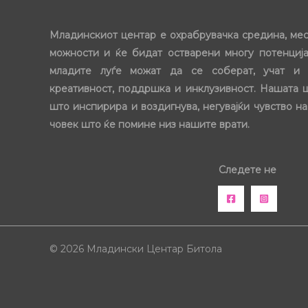
Младинскиот центар е охрабрувачка средина, ме
можности и ќе бидат остварени многу потенција
младите луѓе можат да се соберат, учат и 
креативност, поддршка и инклузивност. Нашата 
што инспирира и воздигнува, негувајќи чувство на
човек што ќе помине низ нашите врати.
Следете не
© 2026 Младински Центар Битола